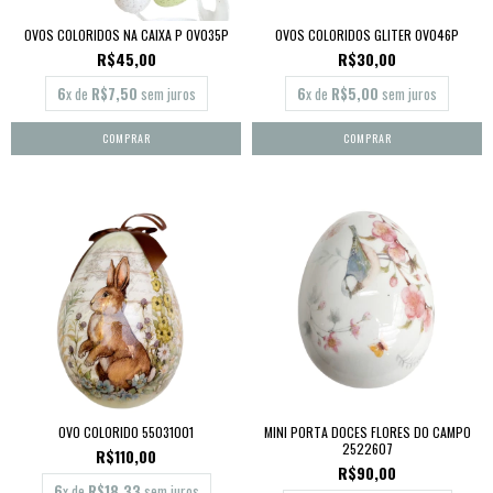
OVOS COLORIDOS NA CAIXA P OV035P
OVOS COLORIDOS GLITER OV046P
R$45,00
R$30,00
6
x de
R$7,50
sem juros
6
x de
R$5,00
sem juros
OVO COLORIDO 55031001
MINI PORTA DOCES FLORES DO CAMPO
2522607
R$110,00
R$90,00
6
x de
R$18,33
sem juros