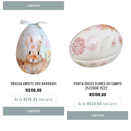
PÁSCOA ENFEITE OVO 84494001
PORTA DOCES FLORES DO CAMPO
2522608 2522...
R$110,00
R$198,00
6
x de
R$18,33
sem juros
6
x de
R$33,00
sem juros