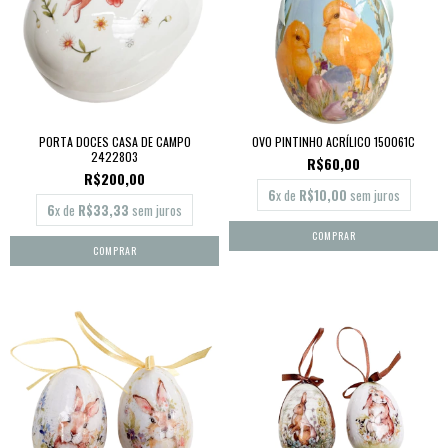
PORTA DOCES CASA DE CAMPO
OVO PINTINHO ACRÍLICO 150061C
2422803
R$60,00
R$200,00
6
x de
R$10,00
sem juros
6
x de
R$33,33
sem juros