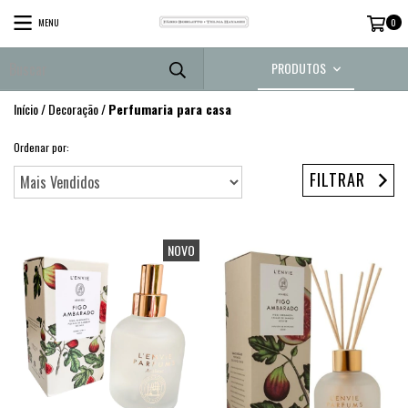
MENU
0
PRODUTOS
Início
/
Decoração
/
Perfumaria para casa
Ordenar por:
FILTRAR
NOVO