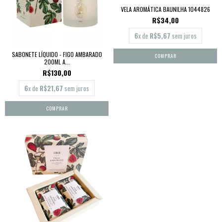
VELA AROMÁTICA BAUNILHA 1044826
R$34,00
6
x de
R$5,67
sem juros
SABONETE LÍQUIDO - FIGO AMBARADO
200ML A...
R$130,00
6
x de
R$21,67
sem juros