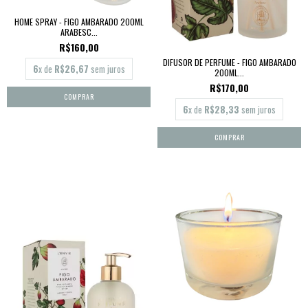
HOME SPRAY - FIGO AMBARADO 200ML
ARABESC...
R$160,00
DIFUSOR DE PERFUME - FIGO AMBARADO
6
x de
R$26,67
sem juros
200ML...
R$170,00
6
x de
R$28,33
sem juros